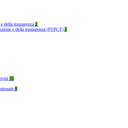
 e della trasparenza
2
rruzione e della trasparenza (PTPCT)
2
tività
51
stionale
9