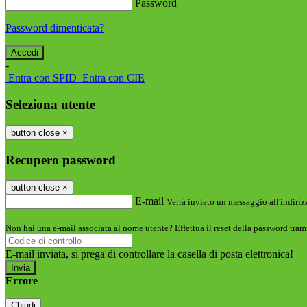
Password
Password dimenticata?
-
Entra con SPID
Entra con CIE
Seleziona utente
button close
×
Recupero password
button close
×
E-mail
Verrà inviato un messaggio all'indirizz
Non hai una e-mail associata al nome utente? Effettua il reset della password tram
E-mail inviata, si prega di controllare la casella di posta elettronica!
Errore
Chiudi