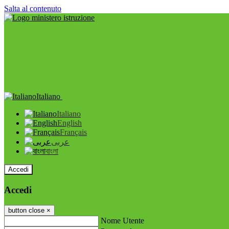
Salta al contenuto
Italiano
Italiano
English
Français
عربى
বাংলা
Accedi
Accedi
button close
×
Nome Utente