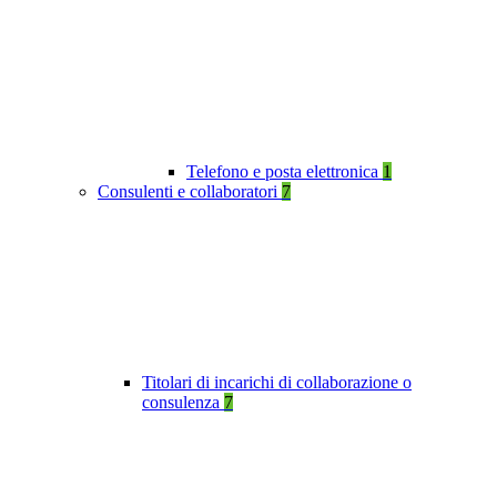
Telefono e posta elettronica
1
Consulenti e collaboratori
7
Titolari di incarichi di collaborazione o
consulenza
7