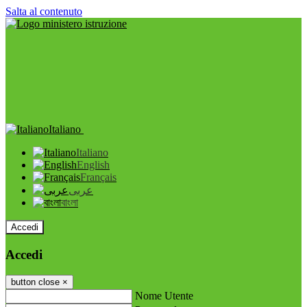
Salta al contenuto
Italiano
Italiano
English
Français
عربى
বাংলা
Accedi
Accedi
button close
×
Nome Utente