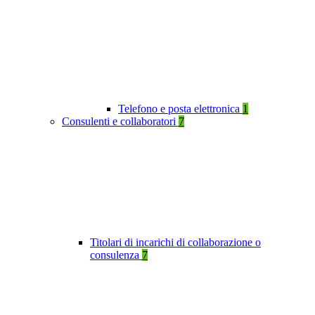
Telefono e posta elettronica
1
Consulenti e collaboratori
7
Titolari di incarichi di collaborazione o
consulenza
7