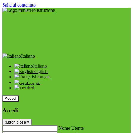
Salta al contenuto
Italiano
Italiano
English
Français
عربى
বাংলা
Accedi
Accedi
button close
×
Nome Utente