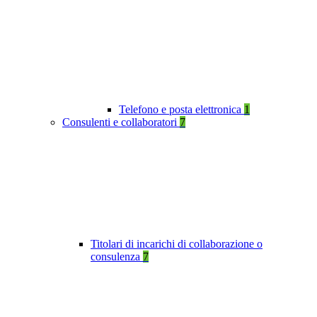
Telefono e posta elettronica
1
Consulenti e collaboratori
7
Titolari di incarichi di collaborazione o
consulenza
7