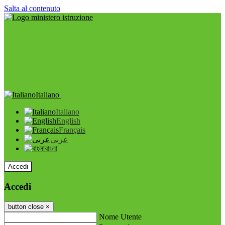
Salta al contenuto
Italiano
Italiano
English
Français
عربى
বাংলা
Accedi
Accedi
button close
×
Nome Utente