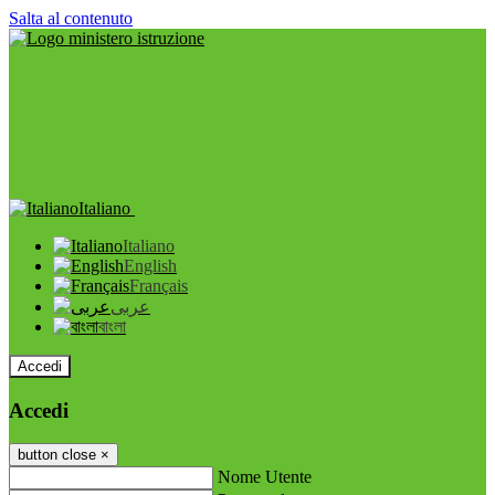
Salta al contenuto
Italiano
Italiano
English
Français
عربى
বাংলা
Accedi
Accedi
button close
×
Nome Utente