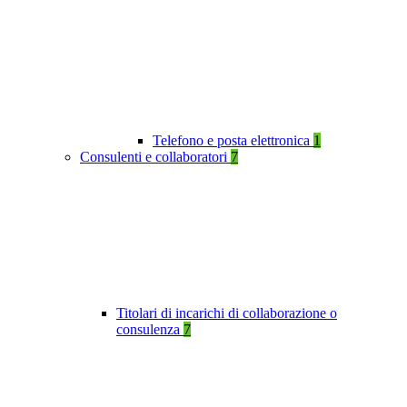
Telefono e posta elettronica
1
Consulenti e collaboratori
7
Titolari di incarichi di collaborazione o
consulenza
7