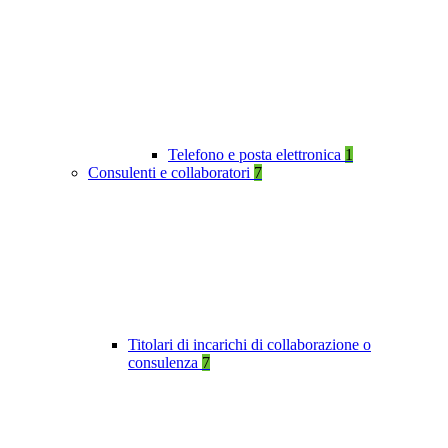
Telefono e posta elettronica
1
Consulenti e collaboratori
7
Titolari di incarichi di collaborazione o
consulenza
7