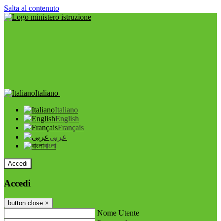
Salta al contenuto
Italiano
Italiano
English
Français
عربى
বাংলা
Accedi
Accedi
button close
×
Nome Utente