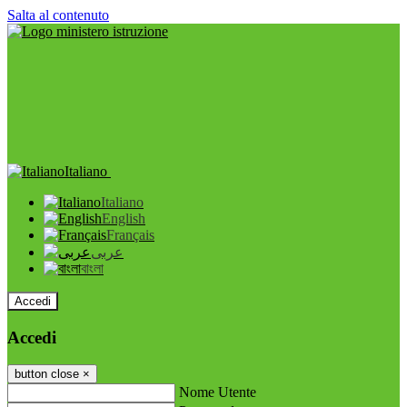
Salta al contenuto
Italiano
Italiano
English
Français
عربى
বাংলা
Accedi
Accedi
button close
×
Nome Utente