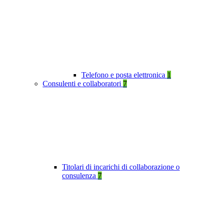
Telefono e posta elettronica
1
Consulenti e collaboratori
7
Titolari di incarichi di collaborazione o
consulenza
7