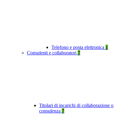
Telefono e posta elettronica
1
Consulenti e collaboratori
7
Titolari di incarichi di collaborazione o
consulenza
7