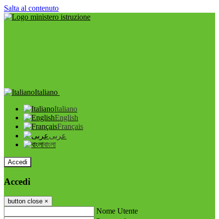
Salta al contenuto
Italiano
Italiano
English
Français
عربى
বাংলা
Accedi
Accedi
button close
×
Nome Utente