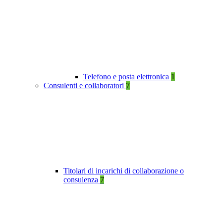
Telefono e posta elettronica
1
Consulenti e collaboratori
7
Titolari di incarichi di collaborazione o
consulenza
7