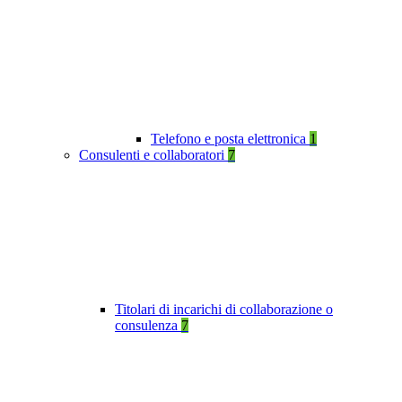
Telefono e posta elettronica
1
Consulenti e collaboratori
7
Titolari di incarichi di collaborazione o
consulenza
7