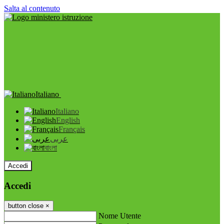
Salta al contenuto
Italiano
Italiano
English
Français
عربى
বাংলা
Accedi
Accedi
button close
×
Nome Utente