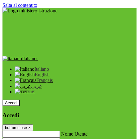
Salta al contenuto
Italiano
Italiano
English
Français
عربى
বাংলা
Accedi
Accedi
button close
×
Nome Utente