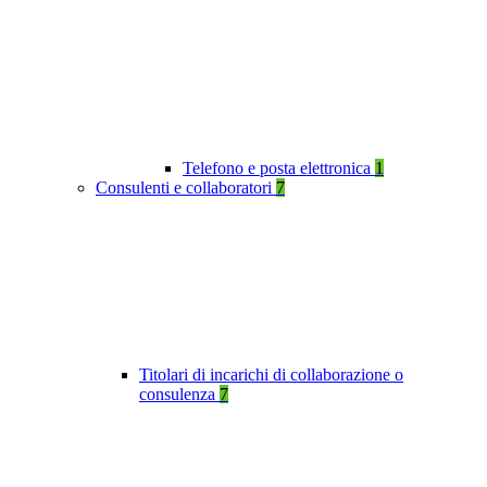
Telefono e posta elettronica
1
Consulenti e collaboratori
7
Titolari di incarichi di collaborazione o
consulenza
7