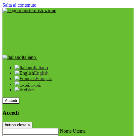
Salta al contenuto
Italiano
Italiano
English
Français
عربى
বাংলা
Accedi
Accedi
button close
×
Nome Utente