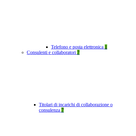
Telefono e posta elettronica
1
Consulenti e collaboratori
7
Titolari di incarichi di collaborazione o
consulenza
7