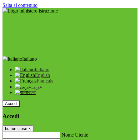
Salta al contenuto
Italiano
Italiano
English
Français
عربى
বাংলা
Accedi
Accedi
button close
×
Nome Utente