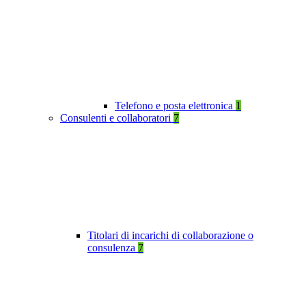
Telefono e posta elettronica
1
Consulenti e collaboratori
7
Titolari di incarichi di collaborazione o
consulenza
7