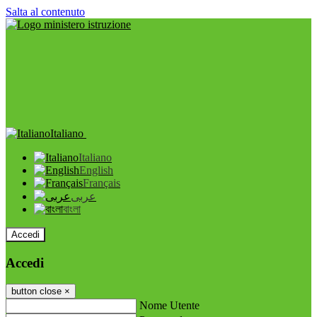
Salta al contenuto
Italiano
Italiano
English
Français
عربى
বাংলা
Accedi
Accedi
button close
×
Nome Utente