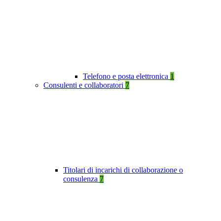
Telefono e posta elettronica
1
Consulenti e collaboratori
7
Titolari di incarichi di collaborazione o
consulenza
7