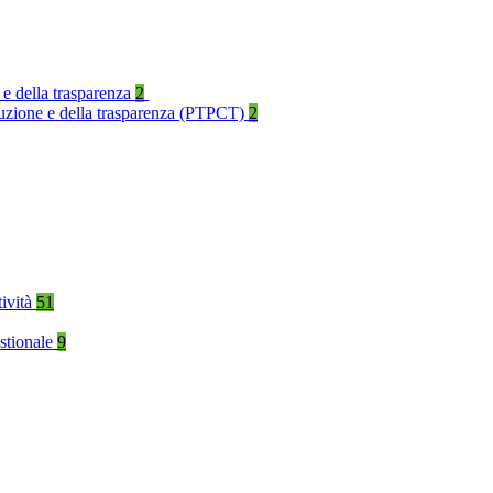
 e della trasparenza
2
rruzione e della trasparenza (PTPCT)
2
tività
51
stionale
9