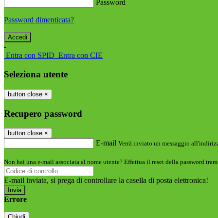
Password
Password dimenticata?
-
Entra con SPID
Entra con CIE
Seleziona utente
button close
×
Recupero password
button close
×
E-mail
Verrà inviato un messaggio all'indirizz
Non hai una e-mail associata al nome utente? Effettua il reset della password tram
E-mail inviata, si prega di controllare la casella di posta elettronica!
Errore
Chiudi