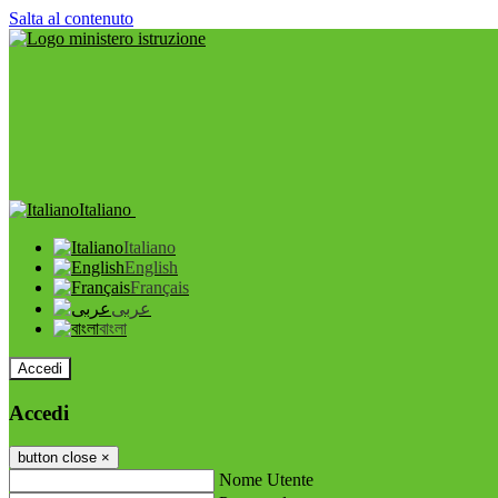
Salta al contenuto
Italiano
Italiano
English
Français
عربى
বাংলা
Accedi
Accedi
button close
×
Nome Utente