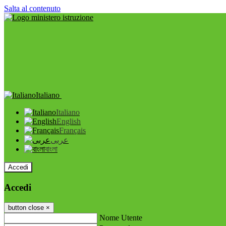
Salta al contenuto
Italiano
Italiano
English
Français
عربى
বাংলা
Accedi
Accedi
button close
×
Nome Utente