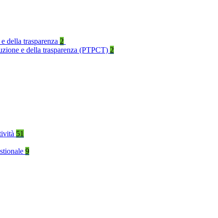
 e della trasparenza
2
rruzione e della trasparenza (PTPCT)
2
tività
51
stionale
9