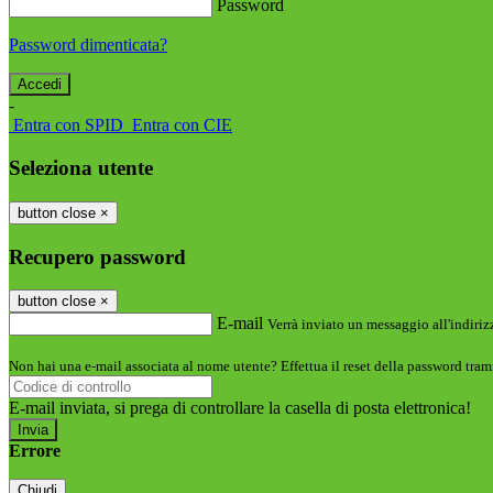
Password
Password dimenticata?
-
Entra con SPID
Entra con CIE
Seleziona utente
button close
×
Recupero password
button close
×
E-mail
Verrà inviato un messaggio all'indirizz
Non hai una e-mail associata al nome utente? Effettua il reset della password tram
E-mail inviata, si prega di controllare la casella di posta elettronica!
Errore
Chiudi