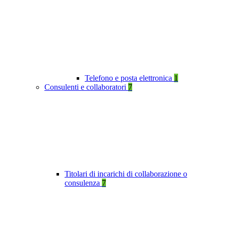
Telefono e posta elettronica
1
Consulenti e collaboratori
7
Titolari di incarichi di collaborazione o
consulenza
7