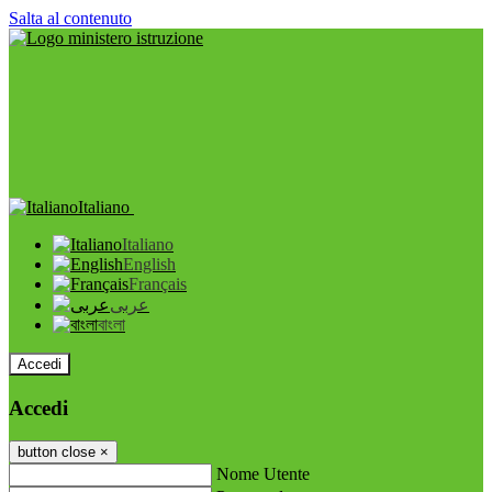
Salta al contenuto
Italiano
Italiano
English
Français
عربى
বাংলা
Accedi
Accedi
button close
×
Nome Utente