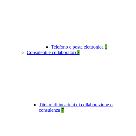
Telefono e posta elettronica
1
Consulenti e collaboratori
7
Titolari di incarichi di collaborazione o
consulenza
7