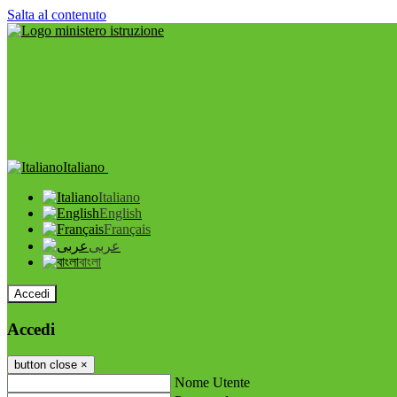
Salta al contenuto
Italiano
Italiano
English
Français
عربى
বাংলা
Accedi
Accedi
button close
×
Nome Utente