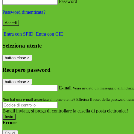
Password
Password dimenticata?
-
Entra con SPID
Entra con CIE
Seleziona utente
button close
×
Recupero password
button close
×
E-mail
Verrà inviato un messaggio all'indirizz
Non hai una e-mail associata al nome utente? Effettua il reset della password tram
E-mail inviata, si prega di controllare la casella di posta elettronica!
Errore
Chiudi