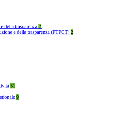
 e della trasparenza
2
rruzione e della trasparenza (PTPCT)
2
tività
51
stionale
9