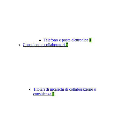
Telefono e posta elettronica
1
Consulenti e collaboratori
7
Titolari di incarichi di collaborazione o
consulenza
7