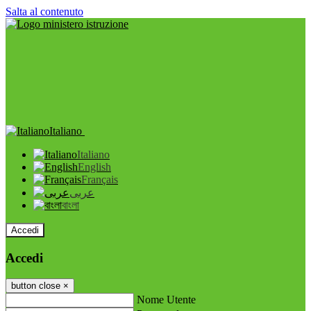
Salta al contenuto
Italiano
Italiano
English
Français
عربى
বাংলা
Accedi
Accedi
button close
×
Nome Utente