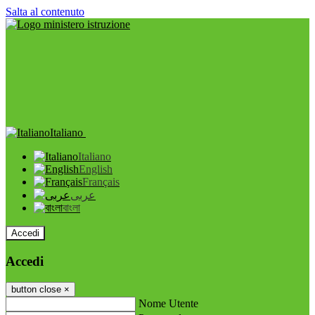
Salta al contenuto
Italiano
Italiano
English
Français
عربى
বাংলা
Accedi
Accedi
button close
×
Nome Utente