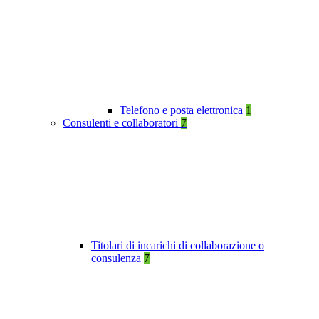
Telefono e posta elettronica
1
Consulenti e collaboratori
7
Titolari di incarichi di collaborazione o
consulenza
7