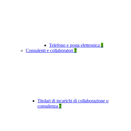
Telefono e posta elettronica
1
Consulenti e collaboratori
7
Titolari di incarichi di collaborazione o
consulenza
7