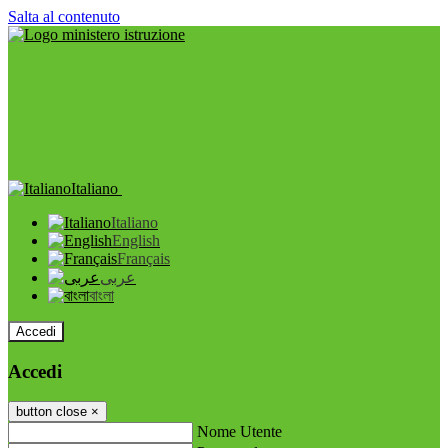
Salta al contenuto
Italiano
Italiano
English
Français
عربى
বাংলা
Accedi
Accedi
button close
×
Nome Utente