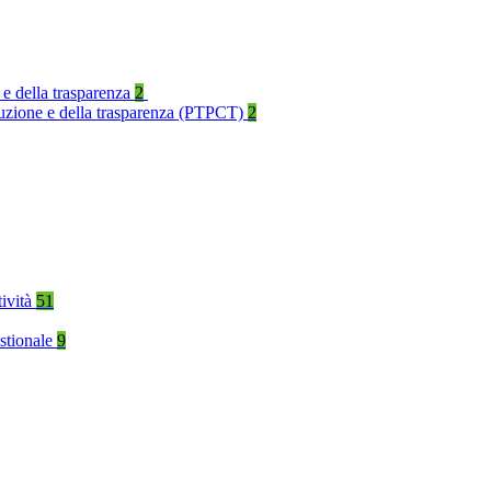
 e della trasparenza
2
rruzione e della trasparenza (PTPCT)
2
tività
51
stionale
9