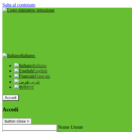
Salta al contenuto
Italiano
Italiano
English
Français
عربى
বাংলা
Accedi
Accedi
button close
×
Nome Utente