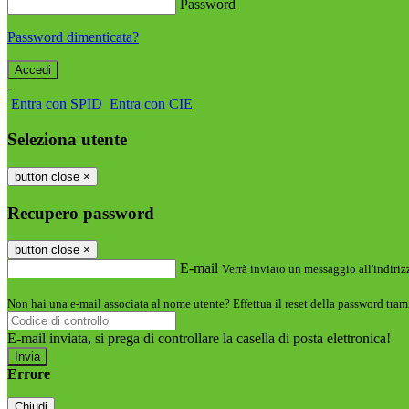
Password
Password dimenticata?
-
Entra con SPID
Entra con CIE
Seleziona utente
button close
×
Recupero password
button close
×
E-mail
Verrà inviato un messaggio all'indirizz
Non hai una e-mail associata al nome utente? Effettua il reset della password tram
E-mail inviata, si prega di controllare la casella di posta elettronica!
Errore
Chiudi