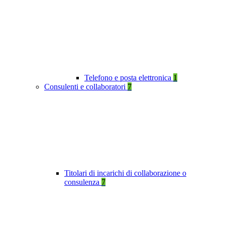
Telefono e posta elettronica
1
Consulenti e collaboratori
7
Titolari di incarichi di collaborazione o
consulenza
7