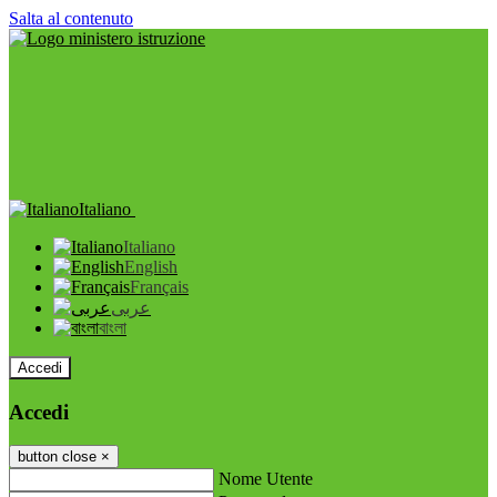
Salta al contenuto
Italiano
Italiano
English
Français
عربى
বাংলা
Accedi
Accedi
button close
×
Nome Utente