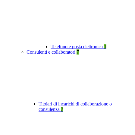
Telefono e posta elettronica
1
Consulenti e collaboratori
7
Titolari di incarichi di collaborazione o
consulenza
7