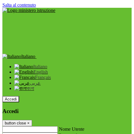
Salta al contenuto
Italiano
Italiano
English
Français
عربى
বাংলা
Accedi
Accedi
button close
×
Nome Utente