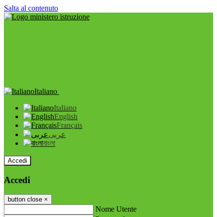
Salta al contenuto
Italiano
Italiano
English
Français
عربى
বাংলা
Accedi
Accedi
button close
×
Nome Utente