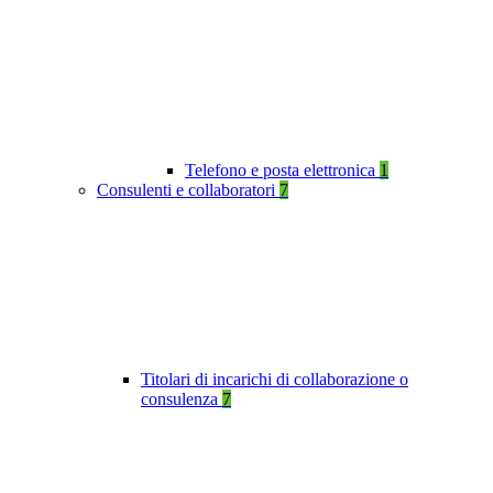
Telefono e posta elettronica
1
Consulenti e collaboratori
7
Titolari di incarichi di collaborazione o
consulenza
7