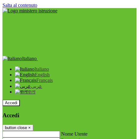
Salta al contenuto
Italiano
Italiano
English
Français
عربى
বাংলা
Accedi
Accedi
button close
×
Nome Utente