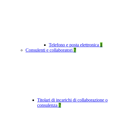
Telefono e posta elettronica
1
Consulenti e collaboratori
7
Titolari di incarichi di collaborazione o
consulenza
7