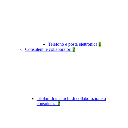
Telefono e posta elettronica
1
Consulenti e collaboratori
7
Titolari di incarichi di collaborazione o
consulenza
7