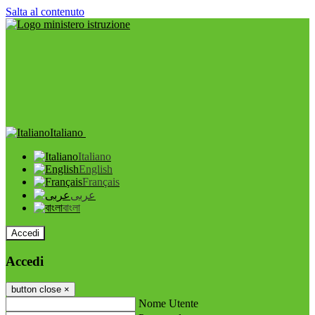
Salta al contenuto
Italiano
Italiano
English
Français
عربى
বাংলা
Accedi
Accedi
button close
×
Nome Utente