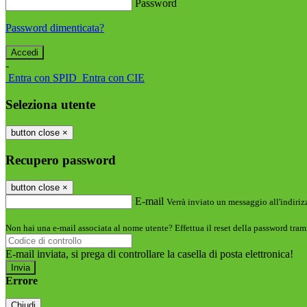
Password
Password dimenticata?
-
Entra con SPID
Entra con CIE
Seleziona utente
button close
×
Recupero password
button close
×
E-mail
Verrà inviato un messaggio all'indirizz
Non hai una e-mail associata al nome utente? Effettua il reset della password tram
E-mail inviata, si prega di controllare la casella di posta elettronica!
Errore
Chiudi