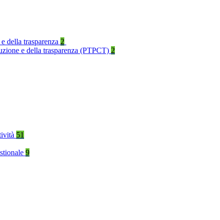
 e della trasparenza
2
rruzione e della trasparenza (PTPCT)
2
tività
51
stionale
9