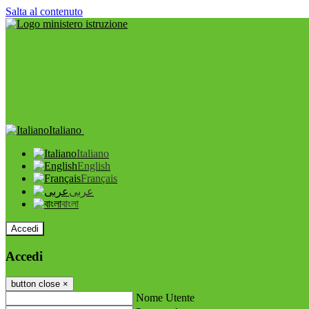
Salta al contenuto
Italiano
Italiano
English
Français
عربى
বাংলা
Accedi
Accedi
button close
×
Nome Utente