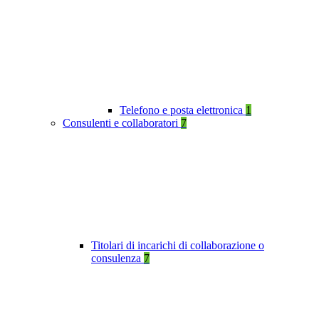
Telefono e posta elettronica
1
Consulenti e collaboratori
7
Titolari di incarichi di collaborazione o
consulenza
7