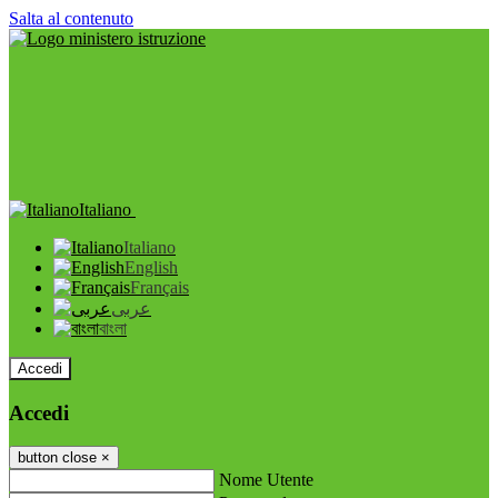
Salta al contenuto
Italiano
Italiano
English
Français
عربى
বাংলা
Accedi
Accedi
button close
×
Nome Utente