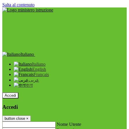
Salta al contenuto
Italiano
Italiano
English
Français
عربى
বাংলা
Accedi
Accedi
button close
×
Nome Utente