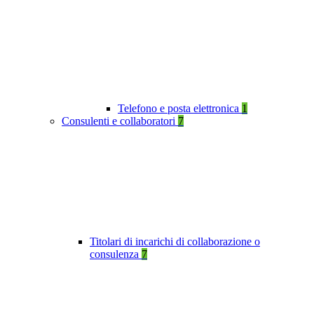
Telefono e posta elettronica
1
Consulenti e collaboratori
7
Titolari di incarichi di collaborazione o
consulenza
7