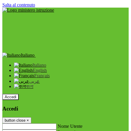
Salta al contenuto
Italiano
Italiano
English
Français
عربى
বাংলা
Accedi
Accedi
button close
×
Nome Utente