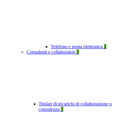
Telefono e posta elettronica
1
Consulenti e collaboratori
7
Titolari di incarichi di collaborazione o
consulenza
7